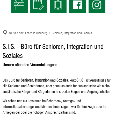
Sie sind hier:
Leben in Friedberg
Senioren, Integration und Soziales
Senioren,
S.I.S. - Büro für Senioren, Integration und
Integration
Soziales
und
Unsere nächsten Veranstaltungen:
Soziales
Das Büro für
Senioren
,
Integration
und
Soziales
, kurz
S.I.S.,
ist Anlaufstelle für
alle Senioren und Seniorinnen, aber genauso auch für ausländische wie nicht-
ausländische Bürger und Bürgerinnen in sozialen Fragen und Angelegenheiten.
Wir sehen uns als Lotsinnen im Behörden-, Antrags- und
Informationsdschungel und können Ihnen sagen, wer für Ihre Frage oder Ihr
Anliegen der oder die richtigen Ansprechpartner sind.