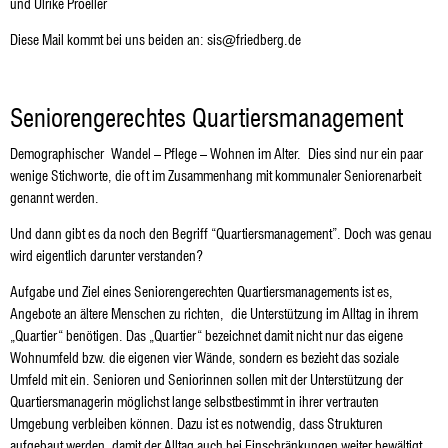
und Ulrike Proeller
Diese Mail kommt bei uns beiden an: sis@friedberg.de
Seniorengerechtes Quartiersmanagement
Demographischer
Wandel – Pflege – Wohnen im Alter. Dies sind nur ein paar
wenige Stichworte, die oft im Zusammenhang mit kommunaler Seniorenarbeit
genannt werden.
Und dann gibt es da noch den Begriff “Quartiersmanagement”. Doch was genau
wird eigentlich darunter verstanden?
Aufgabe und Ziel eines Seniorengerechten Quartiersmanagements ist es,
Angebote an ältere Menschen zu richten,
die Unterstützung im Alltag in ihrem
„Quartier“ benötigen. Das „Quartier“ bezeichnet damit nicht nur das eigene
Wohnumfeld bzw. die eigenen vier Wände, sondern es bezieht das soziale
Umfeld mit ein. Senioren und Seniorinnen sollen mit der Unterstützung der
Quartiersmanagerin möglichst lange selbstbestimmt in ihrer vertrauten
Umgebung verbleiben können. Dazu ist es notwendig, dass Strukturen
aufgebaut werden, damit der Alltag auch bei Einschränkungen weiter bewältigt