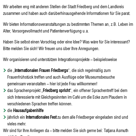
Wir arbeiten eng mit anderen Stellen der Stadt Friedberg und dem Landkreis
zusammen und haben auch darüberhinausgehende Informationen für Sie parat.
Wir bieten Informationsveranstaltungen zu bestimmten Themen an, z.B. Leben im
Alter, Vorsorgevollmacht und Patientenverfügung u.a.
Haben Sie selbst einen Vorschlag oder eine Idee? Was wäre für Sie interessant?
Bitte melden Sie sich! Wir freuen uns über Ihre Anregungen.
Wir organisieren und unterstützen Integrationsprojekte – beispielsweise
die „
Internationalen
Frauen
Friedbergs
“, die sich regelmäßig zum
Frauenfrühstück treffen und auch Ausflüge oder Museumsbesuche
gemeinsam veranstalten – hier ist jede Frau willkommen!
das Sprachenprojekt „
Friedberg spricht
“, ein offener Sprachentreff bei dem
sich Interessierte mit Gleichgesinnten im Café um die Ecke zum Plaudern in
verschiedenen Sprachen treffen können.
die
Hausaufgabenhilfe
jährlich ein
Internationales Fest
zu dem alle Friedberger eingeladen sind und
vieles mehr.
Wir sind für Ihre Anliegen da – bitte melden Sie sich gerne bei: Tatjana Asmuth