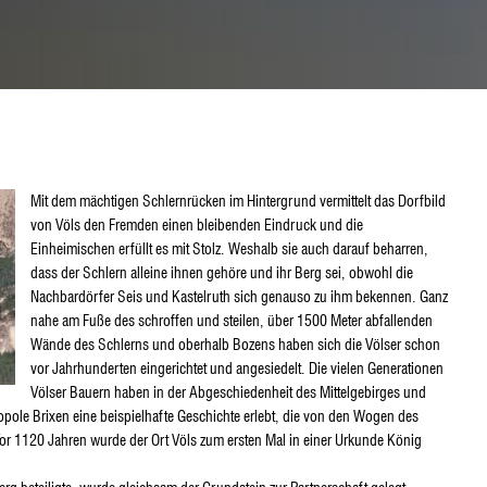
Mit dem mächtigen Schlernrücken im Hintergrund vermittelt das Dorfbild
von Völs den Fremden einen bleibenden Eindruck und die
Einheimischen erfüllt es mit Stolz. Weshalb sie auch darauf beharren,
dass der Schlern alleine ihnen gehöre und ihr Berg sei, obwohl die
Nachbardörfer Seis und Kastelruth sich genauso zu ihm bekennen. Ganz
nahe am Fuße des schroffen und steilen, über 1500 Meter abfallenden
Wände des Schlerns und oberhalb Bozens haben sich die Völser schon
vor Jahrhunderten eingerichtet und angesiedelt. Die vielen Generationen
Völser Bauern haben in der Abgeschiedenheit des Mittelgebirges und
pole Brixen eine beispielhafte Geschichte erlebt, die von den Wogen des
r 1120 Jahren wurde der Ort Völs zum ersten Mal in einer Urkunde König