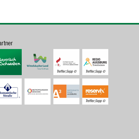
artner
Treffler;Sepp
Treffler;Sepp
Treffler;Sepp