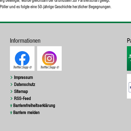
erg beteiligte, wurde gleichsam der Grundstein zur Partnerschaft gelegt.
ller und es folgte eine 50-jährige Geschichte herzlicher Begegnungen.
Informationen
P
Treffler;Sepp
Treffler;Sepp
Impressum
Datenschutz
Sitemap
RSS-Feed
Barrierefreiheitserklärung
Barriere melden