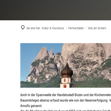
Sie sind hier:
Kultur & Tourismus
Partnerstädte
Völs am Schlern
Völs
am
Schlern
doch in der Spannweite der Handelsstadt Bozen und der Kirchenmetro
Bauernkrieges ebenso erfasst wurde wie von der Hexenverfolgung. Vo
Arnulfs genannt.