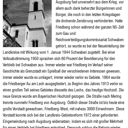
Augsburg fast unversehrt aus dem Krieg, vor
allem auch dank beherzter Bürgerinnen und
Bürger, die noch in den letzten Kriegstagen
die drohende Zerstörung verhinderten. Hatte
Friedberg schon während der ganzen NS-Zeit
zum Gau und
Reichsverteidigungskommissariat Schwaben
gehört, so wurde es bei der Neueinteilung der
Landkreise mit Wirkung vom 1. Januar 1944 Schwaben zugeteilt. Bei einer
Volksabstimmung 1950 sprachen sich 60 Prozent der Bevölkerung für den
Verbleib bei Schwaben aus. Immer wieder war Friedberg im Verlauf seiner
Geschichte als Grenzstadt ein Spielball der verschiedenen Interessen gewesen,
immer wieder wurde es umlagert, immer wieder verlor es Gebiete. 1864 wurde
die Friedberger Au am Lech ausgegliedert, zu Beginn des Jahres 1913 verlor es
einen großen Teil seines Gebietes diesseits des Lechs, das heutige Hochzoll. Die
neue Grenze wurde am Bayerischen Hochzoll gezogen. Die Straße nach Mering
trennte nunmehr Friedberg von Augsburg. Östlich dieser Straße ist bis heute eine
große Vorstadt gewachsen, Friedberg-West, mit nahezu 3000 Einwohnern. Diese
Vorstadt konnte sich bei der Landkreis-Gebietsreform 1972 einer geforderten
Eingemeindung nach Augsburg widersetzen, indem es sich mit großer Mehrheit
für einen Verbleib bei Friedberg entschied. Dennoch schlug die Reform wieder