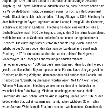
Augsburger 1296 und bald darauf in den Auseinandersetzungen zwischen
Augsburg und Bayern. Nicht verwunderlich ist es so, dass Friedberg schon bald
als Minderstadt dahinfristete, gelegentlich sogar nur noch als Mark bezeichnet
wurde. Dies änderte sich nach der dritten Teilung Altbayerns 1392. Friedberg fiel
dem Teilherzogtum Bayern-Ingolstadt zu und Herzog Ludwig VII., der Gebartete,
sicherte alsbald seinen Landesteil. Friedberg fiel dabei eine wichtige Rolle zu.
Deshalb baute er nach 1400 die Burg aus, umgab den Ort mit einer festen Mauer,
verlieh ihm ein neues Stadtrecht und schuf einen neuen Landgerichtsbezirk
Friedberg. Die kurze Ingolstädter Herzogszeit endete unglücklich. Nach der
Erhebung des Sohnes gegen den Vater kam der Landesteil und somit auch
Friedberg 1447 für ein halbes Jahrhundert an die „reichen“ Herzöge von
Niederbayern. Die unseligen Landesteilungen endeten mit dem
Primogeniturgesetz von 1506, das bestimmte, dass nach dem Tod des Herzogs
jeweils der älteste Sohn Bayern regieren sollte. Für eine kurze Übergangszeit fiel
Friedberg an Herzog Wolfgang, dem besonders die Landgerichte Aichach und
Friedberg zur Nutznießung überlassen worden waren. Seit 1514 war Herzog
Wilhelm IV. Landesherr. Friedberg verzeichnet seitdem einen bedeutsamen
wirtschaftlichen Aufschwung. Mit dafür ausschlaggebend war auch die
Eröffnung der Taxis´schen Postlinie Augsburg-Prag um das Jahr 1526. Zu den
bedeutenden Stadtzolleinnahmen aus mannigfachen wichtigen Gütern, allen
voran Salz und Wein, kam die Erlaubnis zu einem wöchentlichen Getreidemarkt