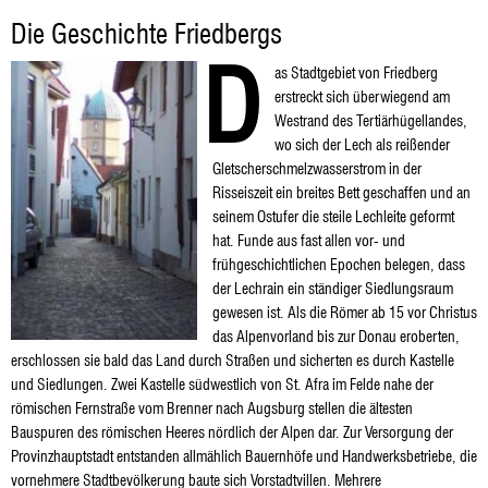
Geschichte
Die Geschichte Friedbergs
D
Friedberg
as Stadtgebiet von Friedberg
erstreckt sich überwiegend am
Westrand des Tertiärhügellandes,
wo sich der Lech als reißender
Gletscherschmelzwasserstrom in der
Risseiszeit ein breites Bett geschaffen und an
seinem Ostufer die steile Lechleite geformt
hat. Funde aus fast allen vor- und
frühgeschichtlichen Epochen belegen, dass
der Lechrain ein ständiger Siedlungsraum
gewesen ist. Als die Römer ab 15 vor Christus
das Alpenvorland bis zur Donau eroberten,
erschlossen sie bald das Land durch Straßen und sicherten es durch Kastelle
und Siedlungen. Zwei Kastelle südwestlich von St. Afra im Felde nahe der
römischen Fernstraße vom Brenner nach Augsburg stellen die ältesten
Bauspuren des römischen Heeres nördlich der Alpen dar. Zur Versorgung der
Provinzhauptstadt entstanden allmählich Bauernhöfe und Handwerksbetriebe, die
vornehmere Stadtbevölkerung baute sich Vorstadtvillen. Mehrere