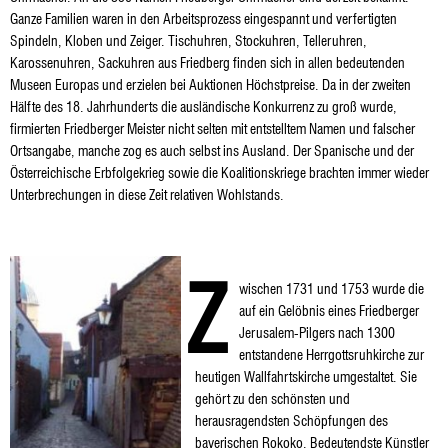
Ganze Familien waren in den Arbeitsprozess eingespannt und verfertigten
Spindeln, Kloben und Zeiger. Tischuhren, Stockuhren, Telleruhren,
Karossenuhren, Sackuhren aus Friedberg finden sich in allen bedeutenden
Museen Europas und erzielen bei Auktionen Höchstpreise. Da in der zweiten
Hälfte des 18. Jahrhunderts die ausländische Konkurrenz zu groß wurde,
firmierten Friedberger Meister nicht selten mit entstelltem Namen und falscher
Ortsangabe, manche zog es auch selbst ins Ausland. Der Spanische und der
Österreichische Erbfolgekrieg sowie die Koalitionskriege brachten immer wieder
Unterbrechungen in diese Zeit relativen Wohlstands.
Z
wischen 1731 und 1753 wurde die
auf ein Gelöbnis eines Friedberger
Jerusalem-Pilgers nach 1300
entstandene Herrgottsruhkirche zur
heutigen Wallfahrtskirche umgestaltet. Sie
gehört zu den schönsten und
herausragendsten Schöpfungen des
bayerischen Rokoko. Bedeutendste Künstler