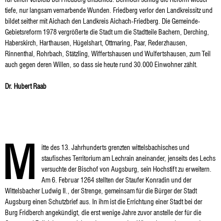
tiefe, nur langsam vernarbende Wunden. Friedberg verlor den Landkreissitz und
bildet seither mit Aichach den Landkreis Aichach-Friedberg. Die Gemeinde-
Gebietsreform 1978 vergrößerte die Stadt um die Stadtteile Bachern, Derching,
Haberskirch, Harthausen, Hügelshart, Ottmaring, Paar, Rederzhausen,
Rinnenthal, Rohrbach, Stätzling, Wiffertshausen und Wulfertshausen, zum Teil
auch gegen deren Willen, so dass sie heute rund 30.000 Einwohner zählt.
Dr. Hubert Raab
M
itte des 13. Jahrhunderts grenzten wittelsbachisches und
staufisches Territorium am Lechrain aneinander, jenseits des Lechs
versuchte der Bischof von Augsburg, sein Hochstift zu erweitern.
Am 6. Februar 1264 stellten der Staufer Konradin und der
Wittelsbacher Ludwig II., der Strenge, gemeinsam für die Bürger der Stadt
Augsburg einen Schutzbrief aus. In ihm ist die Errichtung einer Stadt bei der
Burg Fridberch angekündigt, die erst wenige Jahre zuvor anstelle der für die