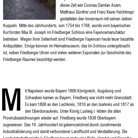
dieser Zeit wie Cosmas Damian Asam,
Matthäus Günther und Franz Xaver Feichtmayr
gestalteten den Innenraum mit seinen sieben
Kuppeln. Mitte des Jahrhunderts, von 1754 bis 1768, wurde vom bayerischen
Kurfürsten Max III. Joseph im Friedberger Schloss eine Fayencemanufaktur
betrieben. Wegen ihrer Seltenheit sind Friedberger Fayencen heute teuer bezahlte
Antiquitäten. Einige können im Heimatmuseum, das im Schloss untergebracht
ist, neben Friedberger Uhren und vielen weiteren Exponaten zur Geschichte des
Friedberger Raumes besichtigt werden.
M
it Napoleon wurde Bayern 1806 Königreich, Augsburg und
Schwaben kamen zu Bayern, Friedberg war nicht mehr Grenzstadt.
Es kam 1808 an den Lechkreis, 1810 an den Isarkreis und 1817 an
den Oberdonaukreis. Unter König Ludwig I. lebten die alten
Provinzbezeichnungen wieder auf, Friedberg wurde 1838 Oberbayern
zugewiesen. Das 19. Jahrhundert ist gekennzeichnet durch zunehmende
Industrialisierung und damit verbundener Landflucht und Verstädterung. Die