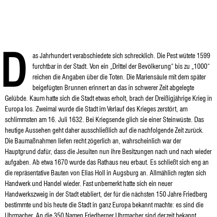
D
as Jahrhundert verabschiedete sich schrecklich. Die Pest wütete 1599
furchtbar in der Stadt. Von ein „Drittel der Bevölkerung“ bis zu „1000“
reichen die Angaben über die Toten. Die Mariensäule mit dem später
beigefügten Brunnen erinnert an das in schwerer Zeit abgelegte
Gelübde. Kaum hatte sich die Stadt etwas erholt, brach der Dreißigjährige Krieg in
Europa los. Zweimal wurde die Stadt im Verlauf des Krieges zerstört, am
schlimmsten am 16. Juli 1632. Bei Kriegsende glich sie einer Steinwüste. Das
heutige Aussehen geht daher ausschließlich auf die nachfolgende Zeit zurück.
Die Baumaßnahmen liefen recht zögerlich an, wahrscheinlich war der
Hauptgrund dafür, dass die Jesuiten nun ihre Besitzungen nach und nach wieder
aufgaben. Ab etwa 1670 wurde das Rathaus neu erbaut. Es schließt sich eng an
die repräsentative Bauten von Elias Holl in Augsburg an. Allmählich regten sich
Handwerk und Handel wieder. Fast unbemerkt hatte sich ein neuer
Handwerkszweig in der Stadt etabliert, der für die nächsten 150 Jahre Friedberg
bestimmte und bis heute die Stadt in ganz Europa bekannt machte: es sind die
Uhrmacher. An die 350 Namen Friedberger Uhrmacher sind derzeit bekannt.