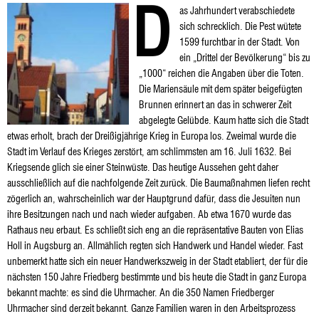
D
as Jahrhundert verabschiedete
sich schrecklich. Die Pest wütete
1599 furchtbar in der Stadt. Von
ein „Drittel der Bevölkerung“ bis zu
„1000“ reichen die Angaben über die Toten.
Die Mariensäule mit dem später beigefügten
Brunnen erinnert an das in schwerer Zeit
abgelegte Gelübde. Kaum hatte sich die Stadt
etwas erholt, brach der Dreißigjährige Krieg in Europa los. Zweimal wurde die
Stadt im Verlauf des Krieges zerstört, am schlimmsten am 16. Juli 1632. Bei
Kriegsende glich sie einer Steinwüste. Das heutige Aussehen geht daher
ausschließlich auf die nachfolgende Zeit zurück. Die Baumaßnahmen liefen recht
zögerlich an, wahrscheinlich war der Hauptgrund dafür, dass die Jesuiten nun
ihre Besitzungen nach und nach wieder aufgaben. Ab etwa 1670 wurde das
Rathaus neu erbaut. Es schließt sich eng an die repräsentative Bauten von Elias
Holl in Augsburg an. Allmählich regten sich Handwerk und Handel wieder. Fast
unbemerkt hatte sich ein neuer Handwerkszweig in der Stadt etabliert, der für die
nächsten 150 Jahre Friedberg bestimmte und bis heute die Stadt in ganz Europa
bekannt machte: es sind die Uhrmacher. An die 350 Namen Friedberger
Uhrmacher sind derzeit bekannt. Ganze Familien waren in den Arbeitsprozess