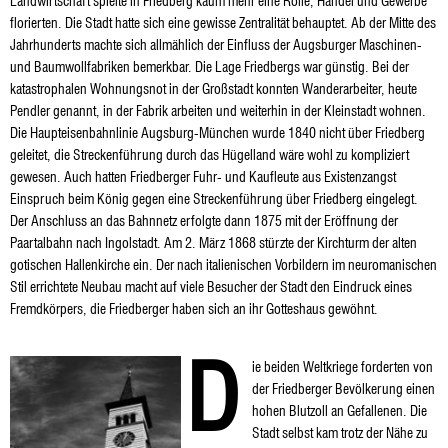
Landwirtschaft spielte in Friedberg kaum mehr eine Rolle, Handel und Gewerbe
florierten. Die Stadt hatte sich eine gewisse Zentralität behauptet. Ab der Mitte des
Jahrhunderts machte sich allmählich der Einfluss der Augsburger Maschinen-
und Baumwollfabriken bemerkbar. Die Lage Friedbergs war günstig. Bei der
katastrophalen Wohnungsnot in der Großstadt konnten Wanderarbeiter, heute
Pendler genannt, in der Fabrik arbeiten und weiterhin in der Kleinstadt wohnen.
Die Haupteisenbahnlinie Augsburg-München wurde 1840 nicht über Friedberg
geleitet, die Streckenführung durch das Hügelland wäre wohl zu kompliziert
gewesen. Auch hatten Friedberger Fuhr- und Kaufleute aus Existenzangst
Einspruch beim König gegen eine Streckenführung über Friedberg eingelegt.
Der Anschluss an das Bahnnetz erfolgte dann 1875 mit der Eröffnung der
Paartalbahn nach Ingolstadt. Am 2. März 1868 stürzte der Kirchturm der alten
gotischen Hallenkirche ein. Der nach italienischen Vorbildern im neuromanischen
Stil errichtete Neubau macht auf viele Besucher der Stadt den Eindruck eines
Fremdkörpers, die Friedberger haben sich an ihr Gotteshaus gewöhnt.
D
ie beiden Weltkriege forderten von
der Friedberger Bevölkerung einen
hohen Blutzoll an Gefallenen. Die
Stadt selbst kam trotz der Nähe zu