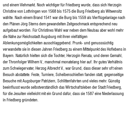
und einem Viehmarkt. Noch wichtiger für Friedberg wurde, dass sich Herzogin
Christine von Lothringen von 1568 bis 1575 die Burg Friedberg als Witwensitz
wählte. Nach einem Brand 1541 war die Burg bis 1559 als Vierflügelanlage nach
den Plänen Jörg Sterns dem gewandelten Zeitgeschmack entsprechend neu
aufgebaut worden. Für Christines Wahl war neben dem Neubau aber wohl mehr
die Nähe zur Reichsstadt Augsburg mit ihren vielfältigen
Ablenkungsmöglichkeiten ausschlaggebend. Prunk- und genusssüchtig
verwandelte sie in diesen Jahren Friedberg zu einem Mittelpunkt des Hoflebens in
Bayern. Natürlich hielten sich die Tochter, Herzogin Renata, und deren Gemahl,
der Thronfolger Wilhem V., manchmal monatelang hier auf. Ihr gutes Verhältnis
zum Schwiegervater, Herzog Albrecht V., war Grund, dass dieser sehr oft einen
Besuch abstattete. Feste, Turniere, Scheibenschießen fanden statt, gegenseitige
Besuche mit Augsburger Patriziern, Schlittenfahrten und vieles mehr. Günstig
beeinflusst wurde selbstverständlich das Wirtschaftsleben der Stadt Friedberg,
für die Jesuiten vielleicht mit ein Grund dafür, dass sie 1587 eine Niederlassung
in Friedberg gründeten.