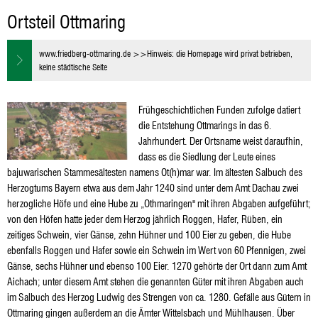
Ottmaring
Ortsteil Ottmaring
www.friedberg-ottmaring.de >>Hinweis: die Homepage wird privat betrieben,
keine städtische Seite
Frühgeschichtlichen Funden zufolge datiert
die Entstehung Ottmarings in das 6.
Jahrhundert. Der Ortsname weist daraufhin,
dass es die Siedlung der Leute eines
bajuwarischen Stammesältesten namens Ot(h)mar war. Im ältesten Salbuch des
Herzogtums Bayern etwa aus dem Jahr 1240 sind unter dem Amt Dachau zwei
herzogliche Höfe und eine Hube zu „Othmaringen" mit ihren Abgaben aufgeführt;
von den Höfen hatte jeder dem Herzog jährlich Roggen, Hafer, Rüben, ein
zeitiges Schwein, vier Gänse, zehn Hühner und 100 Eier zu geben, die Hube
ebenfalls Roggen und Hafer sowie ein Schwein im Wert von 60 Pfennigen, zwei
Gänse, sechs Hühner und ebenso 100 Eier. 1270 gehörte der Ort dann zum Amt
Aichach; unter diesem Amt stehen die genannten Güter mit ihren Abgaben auch
im Salbuch des Herzog Ludwig des Strengen von ca. 1280. Gefälle aus Gütern in
Ottmaring gingen außerdem an die Ämter Wittelsbach und Mühlhausen. Über