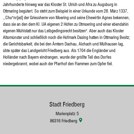
Jahrhunderte hinweg war das Kloster St. Ulrich und Afra zu Augsburg in
Ottmaring begütert. So steht zum Beispiel in einer Urkunde vom 28. März 1337,
,,Chu°nr[ad] der Griessherre von Moering und seine Ehewirtin Agnes bekennen,
dass sie an den dem Kl. UA eigenen 2 Höfen zu Otmoering und einer ebendahin
eigenen Mühlstatt nur das Leibgedingsrecht besitzen". Aber auch das Kloster
Altomünster und schließlich noch die Hofmark Dasing hatten in Ottmaring Besitz;
die Gerichtsbarkeit, die bei den Ämtern Dachau, Aichach und Mülhausen lag,
übte später das Landgericht Friedberg aus. Als 1704 die Engländer und
Holländer nach Bayern eindrangen, wurde der größte Teil des Dorfes
niedergebrannt, wobei auch der Pfarrhof den Flammen zum Opfer fiel.
Stadt Friedberg
Marienplatz 5
86316
Friedberg