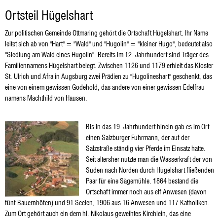
Hügelshart
Ortsteil Hügelshart
Zur politischen Gemeinde Ottmaring gehört die Ortschaft Hügelshart. Ihr Name
leitet sich ab von "Hart" = "Wald" und "Hugolin" = "kleiner Hugo", bedeutet also
"Siedlung am Wald eines Hugolin". Bereits im 12. Jahrhundert sind Träger des
Familiennamens Hügelshart belegt. Zwischen 1126 und 1179 erhielt das Kloster
St. Ulrich und Afra in Augsburg zwei Prädien zu "Hugolineshart" geschenkt, das
eine von einem gewissen Godehold, das andere von einer gewissen Edelfrau
namens Machthild von Hausen.
Bis in das 19. Jahrhundert hinein gab es im Ort
einen Salzburger Fuhrmann, der auf der
Salzstraße ständig vier Pferde im Einsatz hatte.
Seit altersher nutzte man die Wasserkraft der von
Süden nach Norden durch Hügelshart fließenden
Paar für eine Sägemühle. 1864 bestand die
Ortschaft immer noch aus elf Anwesen (davon
fünf Bauernhöfen) und 91 Seelen, 1906 aus 16 Anwesen und 117 Katholiken.
Zum Ort gehört auch ein dem hl. Nikolaus geweihtes Kirchlein, das eine