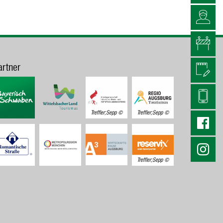
artner
Treffler;Sepp
Treffler;Sepp
Treffler;Sepp