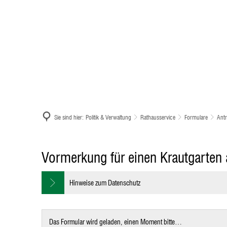
Menü
Suche
Home
Sie sind hier:
Politik & Verwaltung
Rathausservice
Formulare
Antr
Antrag
Vormerkung für einen Krautgarten
auf
Hinweise zum Datenschutz
Vormerkung
für
Das Formular wird geladen, einen Moment bitte…