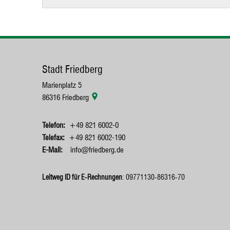
einen
Krautgarten
nahe
dem
Stadt Friedberg
Marienplatz 5
Friedberger
86316
Friedberg
See
+49 821 6002-0
+49 821 6002-190
info@friedberg.de
Leitweg ID für E-Rechnungen
: 09771130-86316-70