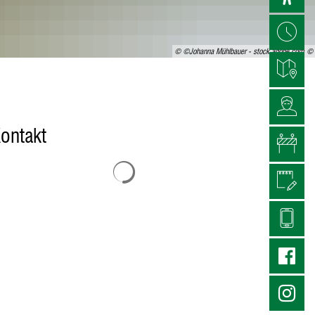
© ©Johanna Mühlbauer - stock.adobe.com
ontakt
Suchergebnisse werden geladen