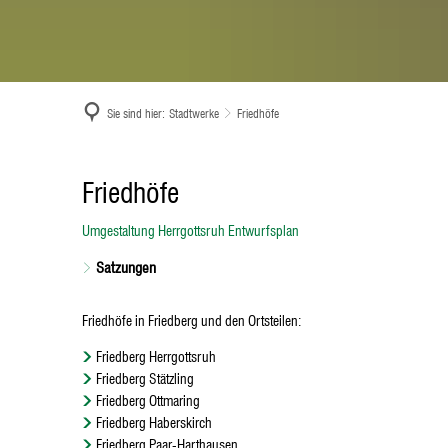
Sie sind hier:
Stadtwerke
Friedhöfe
Friedhöfe
Friedhöfe
Umgestaltung Herrgottsruh Entwurfsplan
Satzungen
Friedhöfe in Friedberg und den Ortsteilen:
Friedberg Herrgottsruh
Friedberg Stätzling
Friedberg Ottmaring
Friedberg Haberskirch
Friedberg Paar-Harthausen