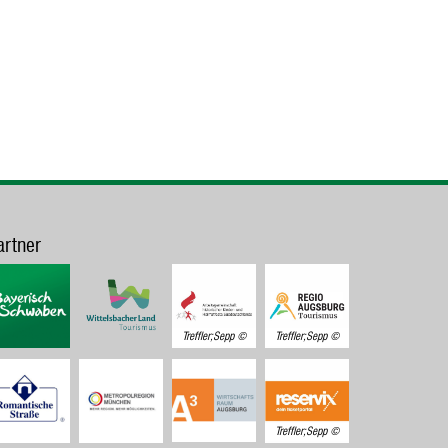
artner
Treffler;Sepp
Treffler;Sepp
Treffler;Sepp