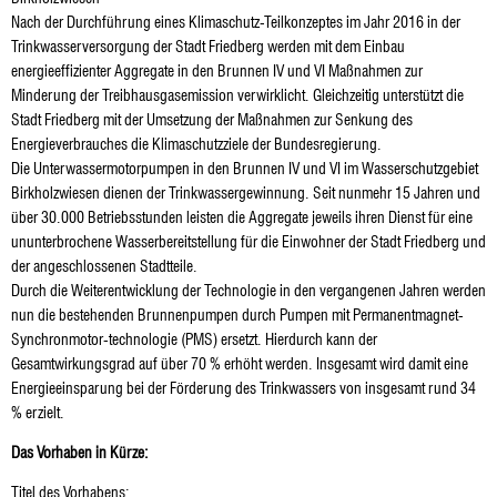
Nach der Durchführung eines Klimaschutz-Teilkonzeptes im Jahr 2016 in der
Trinkwasserversorgung der Stadt Friedberg werden mit dem Einbau
energieeffizienter Aggregate in den Brunnen IV und VI Maßnahmen zur
Minderung der Treibhausgasemission verwirklicht. Gleichzeitig unterstützt die
Stadt Friedberg mit der Umsetzung der Maßnahmen zur Senkung des
Energieverbrauches die Klimaschutzziele der Bundesregierung.
Die Unterwassermotorpumpen in den Brunnen IV und VI im Wasserschutzgebiet
Birkholzwiesen dienen der Trinkwassergewinnung. Seit nunmehr 15 Jahren und
über 30.000 Betriebsstunden leisten die Aggregate jeweils ihren Dienst für eine
ununterbrochene Wasserbereitstellung für die Einwohner der Stadt Friedberg und
der angeschlossenen Stadtteile.
Durch die Weiterentwicklung der Technologie in den vergangenen Jahren werden
nun die bestehenden Brunnenpumpen durch Pumpen mit Permanentmagnet-
Synchronmotor-technologie (PMS) ersetzt. Hierdurch kann der
Gesamtwirkungsgrad auf über 70 % erhöht werden. Insgesamt wird damit eine
Energieeinsparung bei der Förderung des Trinkwassers von insgesamt rund 34
% erzielt.
Das Vorhaben in Kürze:
Titel des Vorhabens: