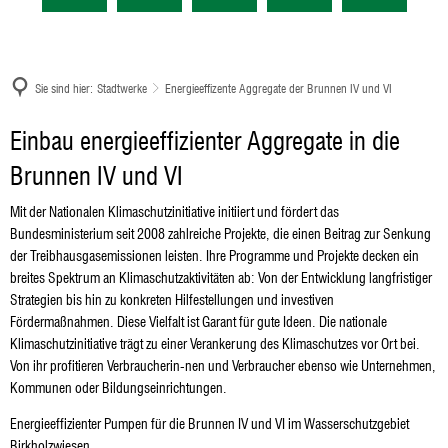
Sie sind hier:
Stadtwerke
Energieeffizente Aggregate der Brunnen IV und VI
Energieeffizente
Einbau energieeffizienter Aggregate in die
Aggregate
Brunnen IV und VI
der
Mit der Nationalen Klimaschutzinitiative initiiert und fördert das
Bundesministerium seit 2008 zahlreiche Projekte, die einen Beitrag zur Senkung
Brunnen
der Treibhausgasemissionen leisten. Ihre Programme und Projekte decken ein
IV
breites Spektrum an Klimaschutzaktivitäten ab: Von der Entwicklung langfristiger
Strategien bis hin zu konkreten Hilfestellungen und investiven
und
Fördermaßnahmen. Diese Vielfalt ist Garant für gute Ideen. Die nationale
VI
Klimaschutzinitiative trägt zu einer Verankerung des Klimaschutzes vor Ort bei.
Von ihr profitieren Verbraucherin-nen und Verbraucher ebenso wie Unternehmen,
Kommunen oder Bildungseinrichtungen.
Energieeffizienter Pumpen für die Brunnen IV und VI im Wasserschutzgebiet
Birkholzwiesen