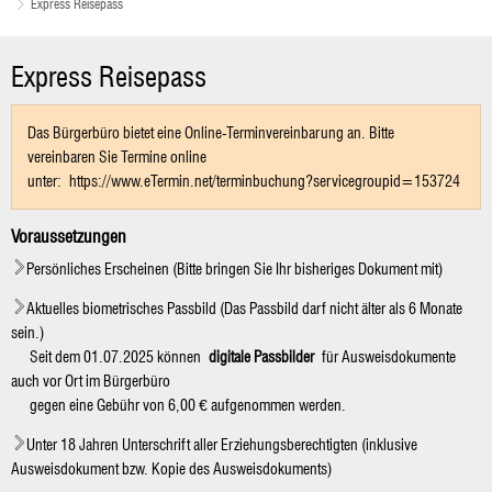
Express Reisepass
Express
Express Reisepass
Reisepass
Das Bürgerbüro bietet eine Online-Terminvereinbarung an. Bitte
vereinbaren Sie Termine online
unter: https://www.eTermin.net/terminbuchung?servicegroupid=153724
Voraussetzungen
Persönliches Erscheinen (Bitte bringen Sie Ihr bisheriges Dokument mit)
Aktuelles biometrisches Passbild (Das Passbild darf nicht älter als 6 Monate
sein.)
Seit dem 01.07.2025 können
digitale Passbilder
für Ausweisdokumente
auch vor Ort im Bürgerbüro
gegen eine Gebühr von 6,00 € aufgenommen werden.
Unter 18 Jahren Unterschrift aller Erziehungsberechtigten (inklusive
Ausweisdokument bzw. Kopie des Ausweisdokuments)