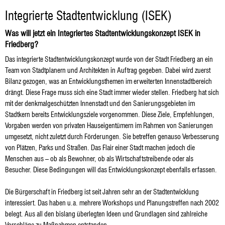
ISEK
Integrierte Stadtentwicklung (ISEK)
Was will jetzt ein Integriertes Stadtentwicklungskonzept ISEK in
Friedberg?
Das integrierte Stadtentwicklungskonzept wurde von der Stadt Friedberg an ein
Team von Stadtplanern und Architekten in Auftrag gegeben. Dabei wird zuerst
Bilanz gezogen, was an Entwicklungsthemen im erweiterten Innenstadtbereich
drängt. Diese Frage muss sich eine Stadt immer wieder stellen. Friedberg hat sich
mit der denkmalgeschützten Innenstadt und den Sanierungsgebieten im
Stadtkern bereits Entwicklungsziele vorgenommen. Diese Ziele, Empfehlungen,
Vorgaben werden von privaten Hauseigentümern im Rahmen von Sanierungen
umgesetzt, nicht zuletzt durch Förderungen. Sie betreffen genauso Verbesserung
von Plätzen, Parks und Straßen. Das Flair einer Stadt machen jedoch die
Menschen aus – ob als Bewohner, ob als Wirtschaftstreibende oder als
Besucher. Diese Bedingungen will das Entwicklungskonzept ebenfalls erfassen.
Die Bürgerschaft in Friedberg ist seit Jahren sehr an der Stadtentwicklung
interessiert. Das haben u.a. mehrere Workshops und Planungstreffen nach 2002
belegt. Aus all den bislang überlegten Ideen und Grundlagen sind zahlreiche