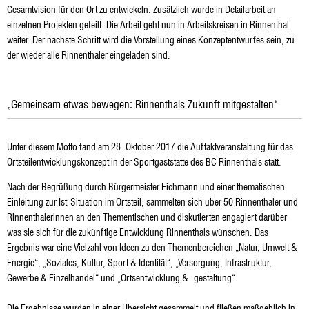
Gesamtvision für den Ort zu entwickeln. Zusätzlich wurde in Detailarbeit an
einzelnen Projekten gefeilt. Die Arbeit geht nun in Arbeitskreisen in Rinnenthal
weiter. Der nächste Schritt wird die Vorstellung eines Konzeptentwurfes sein, zu
der wieder alle Rinnenthaler eingeladen sind.
„Gemeinsam etwas bewegen: Rinnenthals Zukunft mitgestalten“
Unter diesem Motto fand am 28. Oktober 2017 die Auftaktveranstaltung für das
Ortsteilentwicklungskonzept in der Sportgaststätte des BC Rinnenthals statt.
Nach der Begrüßung durch Bürgermeister Eichmann und einer thematischen
Einleitung zur Ist-Situation im Ortsteil, sammelten sich über 50 Rinnenthaler und
Rinnenthalerinnen an den Thementischen und diskutierten engagiert darüber
was sie sich für die zukünftige Entwicklung Rinnenthals wünschen. Das
Ergebnis war eine Vielzahl von Ideen zu den Themenbereichen „Natur, Umwelt &
Energie“, „Soziales, Kultur, Sport & Identität“, „Versorgung, Infrastruktur,
Gewerbe & Einzelhandel“ und „Ortsentwicklung & -gestaltung“.
Die Ergebnisse wurden in einer Übersicht gesammelt und fließen maßgeblich in