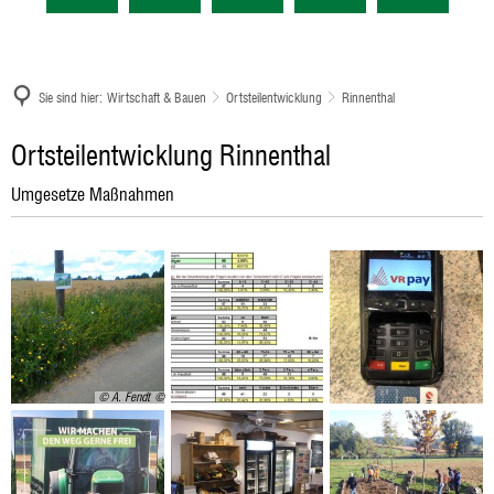
Sie sind hier:
Wirtschaft & Bauen
Ortsteilentwicklung
Rinnenthal
Rinnenthal
Ortsteilentwicklung Rinnenthal
Umgesetze Maßnahmen
© A. Fendt