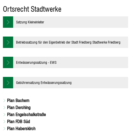
Stadtwerke
Ortsrecht Stadtwerke
Satzung Kleineinleiter
Betriebssatzung für den Eigenbetrieb der Stadt Friedberg Stadtwerke Friedberg
Entwässerungssatzung - EWS
Gebührensatzung Entwässerungssatzung
Plan Bachern
Plan Derching
Plan Engelschalkstraße
Plan FDB Süd
Plan Haberskirch