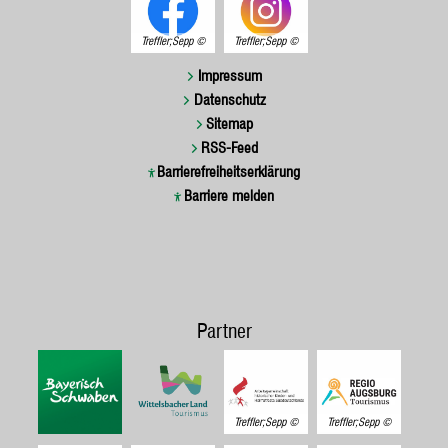
Treffler;Sepp
Treffler;Sepp
Impressum
Datenschutz
Sitemap
RSS-Feed
Barrierefreiheitserklärung
Barriere melden
Partner
Treffler;Sepp
Treffler;Sepp