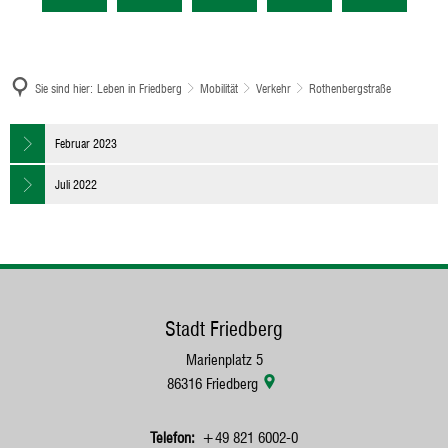
Sie sind hier:
Leben in Friedberg
Mobilität
Verkehr
Rothenbergstraße
Rothenbergstraße
Februar 2023
Juli 2022
Stadt Friedberg
Marienplatz 5
86316
Friedberg
+49 821 6002-0