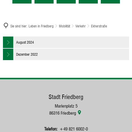
Sie sind hier:
Leben in Friedberg
Mobilität
Verkehr
Ekherstraße
Ekherstraße
August 2024
Dezember 2022
Stadt Friedberg
Marienplatz 5
86316
Friedberg
+49 821 6002-0