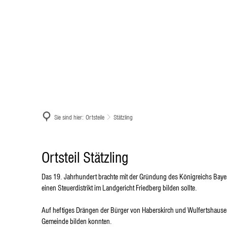
Menü
Suche
Home
Sie sind hier:
Ortsteile
Stätzling
Stätzling
Ortsteil Stätzling
Das 19. Jahrhundert brachte mit der Gründung des Königreichs Baye
einen Steuerdistrikt im Landgericht Friedberg bilden sollte.
Auf heftiges Drängen der Bürger von Haberskirch und Wulfertshausen
Gemeinde bilden konnten.