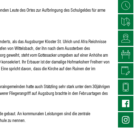
benden Leute des Ortes zur Aufbringung des Schulgeldes für arme
nderts, als das Augsburger Kloster St. Ulrich und Afra Reichnisse
rafen von Wittelsbach, der ihn nach dem Aussterben des
Georg geweiht, steht vom Gottesacker umgeben auf einer Anhöhe am
konsekriert. Ihr Erbauer ist der damalige Hofmarksherr Freiherr von
Eine spricht davon, dass die Kirche auf den Ruinen der im
raingemeinden hatte auch Stätzling sehr stark unter dem 30jährigen
werer Fliegerangriff auf Augsburg brachte in den Februartagen des
rde gebaut. An kommunalen Leistungen sind die zentrale
hule zu nennen.