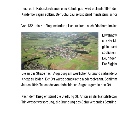
Dass es in Haberskirch auch eine Schule gab, wird erstmals 1842 deu
Kinder beitragen sollten. Der Schulbau selbst stand mindestens sch
Von 1821 bis zur Eingemeindung Haberskirchs nach Friedberg im Jahr
Erwähnt wi
aus der Mü
gleichnami
südlichen 
Deuringen.
Dreißigjäh
Die an der Straße nach Augsburg am westlichen Ortsrand stehende Lor
Kriege zu leiden. Der Ort wurde samt Kirche niedergebrannt. Schlim
Jahres 1944 Tausende von obdachlosen Augsburgern in den Ort.
Nach dem Krieg entstand die Siedlung St. Anton an der Nahtstelle z
Trinkwasserversorgung, die Gründung des Schulverbandes Stätzling