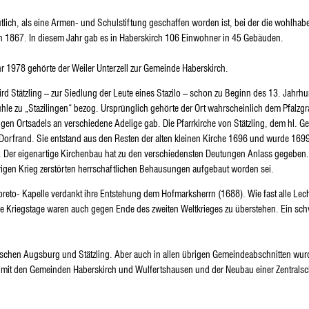
tlich, als eine Armen- und Schulstiftung geschaffen worden ist, bei der die wohlha
on 1867. In diesem Jahr gab es in Haberskirch 106 Einwohner in 45 Gebäuden.
 1978 gehörte der Weiler Unterzell zur Gemeinde Haberskirch.
rd Stätzling – zur Siedlung der Leute eines Stazilo – schon zu Beginn des 13. Jahrhu
hle zu „Stazilingen“ bezog. Ursprünglich gehörte der Ort wahrscheinlich dem Pfalzg
gen Ortsadels an verschiedene Adelige gab. Die Pfarrkirche von Stätzling, dem hl. 
Dorfrand. Sie entstand aus den Resten der alten kleinen Kirche 1696 und wurde 1699 
 Der eigenartige Kirchenbau hat zu den verschiedensten Deutungen Anlass gegeben. 
rigen Krieg zerstörten herrschaftlichen Behausungen aufgebaut worden sei.
eto- Kapelle verdankt ihre Entstehung dem Hofmarksherrn (1688). Wie fast alle Lech
me Kriegstage waren auch gegen Ende des zweiten Weltkrieges zu überstehen. Ein sch
wischen Augsburg und Stätzling. Aber auch in allen übrigen Gemeindeabschnitten wu
 mit den Gemeinden Haberskirch und Wulfertshausen und der Neubau einer Zentralsc