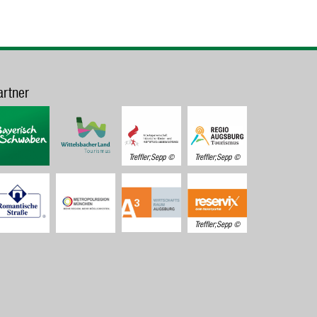
artner
Treffler;Sepp
Treffler;Sepp
Treffler;Sepp