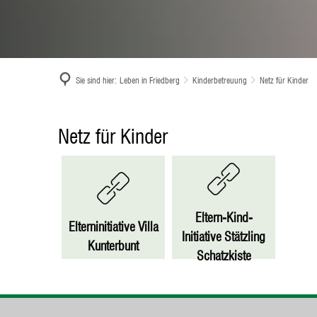
Sie sind hier:
Leben in Friedberg
Kinderbetreuung
Netz für Kinder
Netz
Netz für Kinder
für
Kinder
Eltern-Kind-
Elterninitiative Villa
Initiative Stätzling
Kunterbunt
Schatzkiste