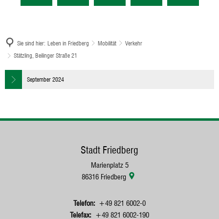
Sie sind hier:
Leben in Friedberg
Mobilität
Verkehr
Stätzling, Beilinger Straße 21
Stätzling,
September 2024
Beilinger
Straße
21
Stadt Friedberg
Marienplatz 5
86316
Friedberg
+49 821 6002-0
+49 821 6002-190