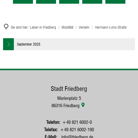
Sie sind hier:
Leben in Friedberg
Mobilität
Verkehr
Hermann-Löns-Straße
Hermann-
September 2025
Löns-
Straße
Stadt Friedberg
Marienplatz 5
86316
Friedberg
+49 821 6002-0
+49 821 6002-190
info@friedberg.de