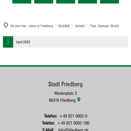
Sie sind hier:
Leben in Friedberg
Mobilität
Verkehr
Paar, Dasinger Straße
Paar,
April 2023
Dasinger
Straße
Stadt Friedberg
Marienplatz 5
86316
Friedberg
+49 821 6002-0
+49 821 6002-190
info@friedberg.de