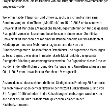
Projekt beschlossen, die im Rahmen von drei Bürgerinformationsveranstaltungen
umgesetzt wurde.
Weiterhin hat der Planungs- und Umweltausschuss sich im Rahmen einer
Sondersitzung mit dem Thema „Mobilfunk“ am 15.10.2015 umfassend vom
Umweltinstitut München e.V. mögliche Handlungsempfehlungen für das gesamte
Stadtgebiet vorstellen lassen und beschlossen in einem ersten Schritt das
Umweltinstitut München e.V. mit einer Bestandsaufnahme aller im Stadtgebiet
Friedberg vorhandener Mobilfunkanlagen anhand der von der
Bundesnetzagentur zu beschaffender Datenblätter und ergänzende Messungen
zu beauftragen, die in einer Immissionskarte Mobilfunk für das gesamte
Stadtgebiet Friedberg zusammengefasst werden. Die Ergebnisse dieser Arbeiten
wurden in der öffentlichen Sitzung des Planungs- und Umweltausschusses am
09.11.2016 vom Umweltinstitut München e.V. vorgestellt.
Anzumerken ist, dass sich innerhalb des Stadtgebietes Friedberg 20 Standorte
für Mobilfunkanlagen der vier Netzbetreiber mit 201 Funksystemen (Stand von
31. August 2016) befinden. In die Betrachtung mit einbezogen wurden zudem
alle näher als 300 m zur Stadtgrenze gelegenen Anlagen in den
Nachbarkommunen.