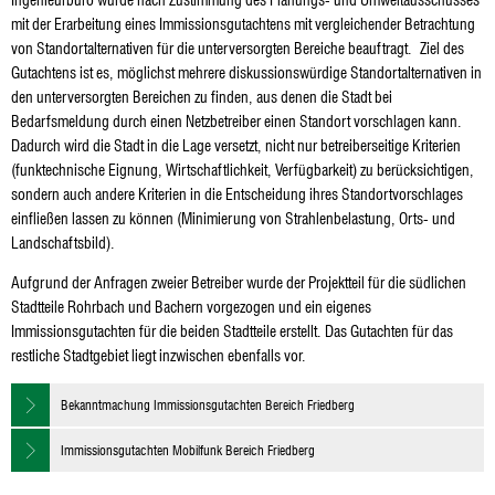
Ingenieurbüro wurde nach Zustimmung des Planungs- und Umweltausschusses
mit der Erarbeitung eines Immissionsgutachtens mit vergleichender Betrachtung
von Standortalternativen für die unterversorgten Bereiche beauftragt. Ziel des
Gutachtens ist es, möglichst mehrere diskussionswürdige Standortalternativen in
den unterversorgten Bereichen zu finden, aus denen die Stadt bei
Bedarfsmeldung durch einen Netzbetreiber einen Standort vorschlagen kann.
Dadurch wird die Stadt in die Lage versetzt, nicht nur betreiberseitige Kriterien
(funktechnische Eignung, Wirtschaftlichkeit, Verfügbarkeit) zu berücksichtigen,
sondern auch andere Kriterien in die Entscheidung ihres Standortvorschlages
einfließen lassen zu können (Minimierung von Strahlenbelastung, Orts- und
Landschaftsbild).
Aufgrund der Anfragen zweier Betreiber wurde der Projektteil für die südlichen
Stadtteile Rohrbach und Bachern vorgezogen und ein eigenes
Immissionsgutachten für die beiden Stadtteile erstellt. Das Gutachten für das
restliche Stadtgebiet liegt inzwischen ebenfalls vor.
Bekanntmachung Immissionsgutachten Bereich Friedberg
Immissionsgutachten Mobilfunk Bereich Friedberg