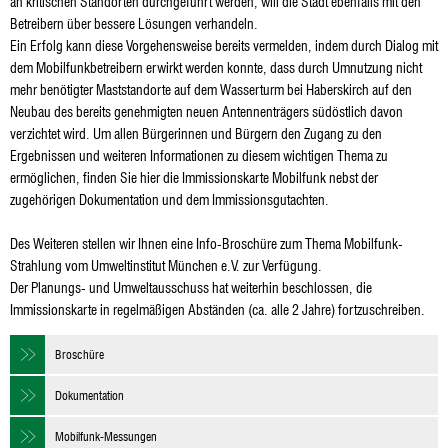
an kritischen Standorten durchgeführt werden, will die Stadt ebenfalls mit den
Betreibern über bessere Lösungen verhandeln.
Ein Erfolg kann diese Vorgehensweise bereits vermelden, indem durch Dialog mit
dem Mobilfunkbetreibern erwirkt werden konnte, dass durch Umnutzung nicht
mehr benötigter Maststandorte auf dem Wasserturm bei Haberskirch auf den
Neubau des bereits genehmigten neuen Antennenträgers südöstlich davon
verzichtet wird. Um allen Bürgerinnen und Bürgern den Zugang zu den
Ergebnissen und weiteren Informationen zu diesem wichtigen Thema zu
ermöglichen, finden Sie hier die Immissionskarte Mobilfunk nebst der
zugehörigen Dokumentation und dem Immissionsgutachten.
Des Weiteren stellen wir Ihnen eine Info-Broschüre zum Thema Mobilfunk-
Strahlung vom Umweltinstitut München e.V. zur Verfügung.
Der Planungs- und Umweltausschuss hat weiterhin beschlossen, die
Immissionskarte in regelmäßigen Abständen (ca. alle 2 Jahre) fortzuschreiben.
Broschüre
Dokumentation
Mobilfunk-Messungen