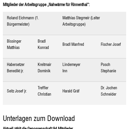
Mitglieder der Arbeitsgruppe „Nahwärme für Rinnenthal“:
Roland Eichmann (1.
Matthias Stegmeir (Leiter
Bürgermeister)
Arbeitsgruppe)
Bissinger
Bradl
Bradl Manfred
Fischer Josef
Matthias
Konrad
Habersetzer
Kreitmair
Lindemeyer
Posch
Benedikt jr.
Dominik
Inn
Stephanie
Treffler
Dr. Jochen
Seitz Josef jr.
Harald Gräf
Christian
Schneider
Unterlagen zum Download
Aktuell zählt die Genossenschaft 94 Mitglieder