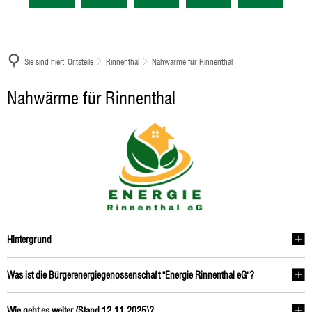
Sie sind hier:
Ortsteile
Rinnenthal
Nahwärme für Rinnenthal
Nahwärme
Nahwärme für Rinnenthal
für
Rinnenthal
Hintergrund
Was ist die Bürgerenergiegenossenschaft "Energie Rinnenthal eG"?
Wie geht es weiter (Stand 12.11.2025)?