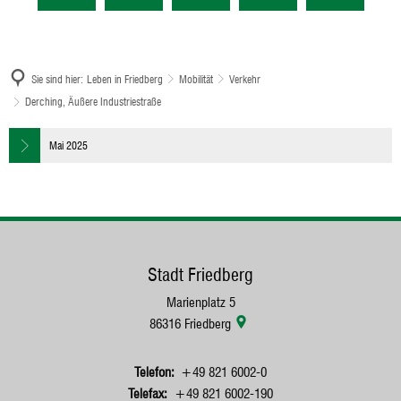
Sie sind hier:
Leben in Friedberg
Mobilität
Verkehr
Derching, Äußere Industriestraße
Derching,
Mai 2025
Äußere
Industriestraße
Stadt Friedberg
Marienplatz 5
86316
Friedberg
+49 821 6002-0
+49 821 6002-190