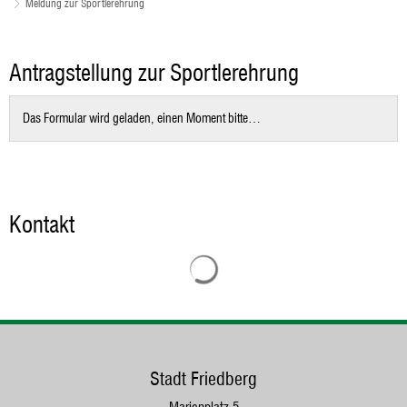
Meldung zur Sportlerehrung
Meldung
Antragstellung zur Sportlerehrung
zur
Sportlerehrung
Das Formular wird geladen, einen Moment bitte…
Kontakt
Suchergebnisse werden geladen
Stadt Friedberg
Marienplatz 5