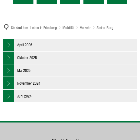
Sie sind hier:
Leben in Friedberg
Mobilität
Verkehr
Steirer Berg
Steirer
April 2026
Berg
Oktober 2025
Mai 2025
November 2024
Juni 2024