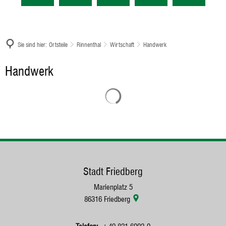
Sie sind hier:
Ortsteile
Rinnenthal
Wirtschaft
Handwerk
Handwerk
Handwerk
Stadt Friedberg
Marienplatz 5
86316
Friedberg