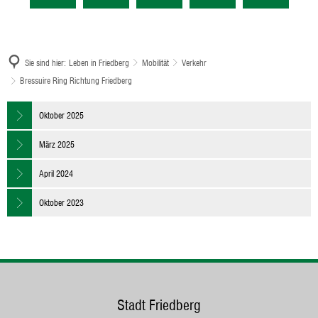
Sie sind hier:
Leben in Friedberg
Mobilität
Verkehr
Bressuire Ring Richtung Friedberg
Bressuire
Oktober 2025
Ring
März 2025
Richtung
April 2024
Friedberg
Oktober 2023
Stadt Friedberg