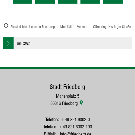
Sie sind hier:
Leben in Friedberg
Mobilität
Verkehr
Ottmaring, Kissinger Straße
Ottmaring,
Juni 2024
Kissinger
Straße
Stadt Friedberg
Marienplatz 5
86316
Friedberg
+49 821 6002-0
+49 821 6002-190
info@friedberg.de