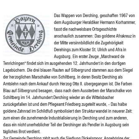
Das Wappen von Derching, geschaffen 1967 von
dem Augsburger Heraldiker Hermann Korhammer,
fasst die nachweisbare Ortsgeschichte
anschaulich zusammen: Das goldene Afrakreuz in
der Mitte versinnbildlicht die Zugehörigkeit
Derehings zum Kloster St. Ulrich und Afra in
Augsburg. Ein erster Zeuge „Marchward de
Tenrichingen" findet sich im ausgehenden 12. Jahrhundert in den dortigen
Lagebüchern. Die drei blauen Rauten auf Silbergrund stammen aus dem Siegel
der herzoglichen Marschalke von Schiltberg, in deren Besitz Derching als
Amtslehn nach dem Ankauf durch Herzog Otto II. übergegangen ist. Die Farben
Blau auf Silbergrund besagen, dass nach dem Aussterben der Marschalke von
Schiltberg im 14. Jahrhundert Derching wieder an die Wittelsbacher
zurückgefallen ist und dem Pflegeamt Friedberg zugeteilt wurde, - Das halbe
goldene Zahnrad im Schildfuß symbolisiert den Strukturwandel in neuerer Zeit:
zum einen die zunehmende Industrialisierung in Derching und zum anderen,
dass ein nicht unerheblicher Teil der Derchinger als Pendler in Augsburg sein
tägliches Brot verdient.
Zur Gemeinde Derching zählt auch die Siedlung Dickelsmoor. Angehörige der