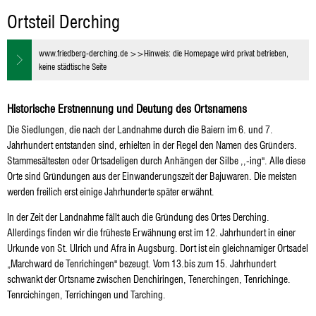
Derching
Ortsteil Derching
www.friedberg-derching.de >>Hinweis: die Homepage wird privat betrieben,
keine städtische Seite
Historische Erstnennung und Deutung des Ortsnamens
Die Siedlungen, die nach der Landnahme durch die Baiern im 6. und 7.
Jahrhundert entstanden sind, erhielten in der Regel den Namen des Gründers.
Stammesältesten oder Ortsadeligen durch Anhängen der Silbe ,,-ing". Alle diese
Orte sind Gründungen aus der Einwanderungszeit der Bajuwaren. Die meisten
werden freilich erst einige Jahrhunderte später erwähnt.
In der Zeit der Landnahme fällt auch die Gründung des Ortes Derching.
Allerdings finden wir die früheste Erwähnung erst im 12. Jahrhundert in einer
Urkunde von St. Ulrich und Afra in Augsburg. Dort ist ein gleichnamiger Ortsadel
„Marchward de Tenrichingen" bezeugt. Vom 13.bis zum 15. Jahrhundert
schwankt der Ortsname zwischen Denchiringen, Tenerchingen, Tenrichinge.
Tenrcichingen, Terrichingen und Tarching.