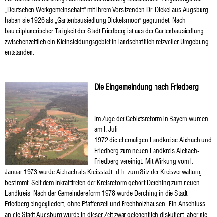
„Deutschen Werkgemeinschaft" mit ihrem Vorsitzenden Dr. Dickel aus Augsburg
haben sie 1926 als „Gartenbausiedlung Dickelsmoor" gegründet. Nach
bauleitplanerischer Tätigkeit der Stadt Friedberg ist aus der Gartenbausiedlung
zwischenzeitlich ein Kleinsieldungsgebiet in landschaftlich reizvoller Umgebung
entstanden.
Die Eingemeindung nach Friedberg
Im Zuge der Gebietsreform in Bayern wurden
am I. Juli
1972 die ehemaligen Landkreise Aichach und
Friedberg zum neuen Landkreis Aichach-
Friedberg vereinigt. Mit Wirkung vom l.
Januar 1973 wurde Aichach als Kreisstadt. d.h. zum Sitz der Kreisverwaltung
bestimmt. Seit dem Inkrafttreten der Kreisreform gehört Derching zum neuen
Landkreis. Nach der Gemeindereform 1978 wurde Derching in die Stadt
Friedberg eingegliedert, ohne Pfaffenzell und Frechholzhausen. Ein Anschluss
an die Stadt Augsburg wurde in dieser Zeit zwar gelegentlich diskutiert, aber nie