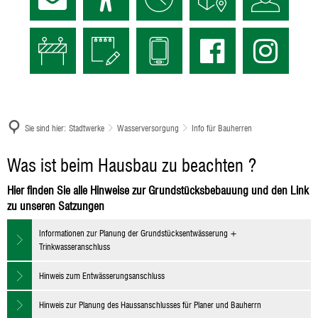
Sie sind hier:
Stadtwerke
Wasserversorgung
Info für Bauherren
Info
Was ist beim Hausbau zu beachten ?
für
Hier finden Sie alle Hinweise zur Grundstücksbebauung und den Link
zu unseren Satzungen
Bauherren
Informationen zur Planung der Grundstücksentwässerung +
Trinkwasseranschluss
Hinweis zum Entwässerungsanschluss
Hinweis zur Planung des Haussanschlusses für Planer und Bauherrn